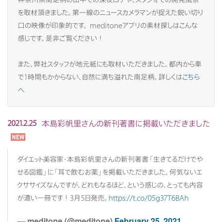
を取材頂きました。第一線のニュースカメラマンが捉えた鋭い切り
口の映像が印象的です。 meditoneアプリの素材探しはこんな
感じです。是非ご覧ください！
また、弊社スタッフが地元紙にも取材いただきました。都内から車
で1時間もかからない、自然に満ち溢れた南足柄。詳しくは
こちら
へ
本島彩帆里さんの新刊著書に掲載いただきました
2021.2.25
ダイエット美容家・本島彩帆里さんの新刊著書「生きてるだけでや
せる図鑑」に「耳で飲むお薬」を掲載いただきました。何気ないエ
クササイズなんですが、どれもなるほど、という感じの、とっても内容
が濃い一冊です！3月5日発売。
https://t.co/05g37T6BAh
— meditone (@meditone)
February 25, 2021