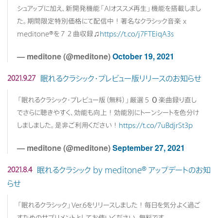
シュアップに加え、新開発機能「AIオススメ再生」機能を搭載しまし
た。期間限定特別価格にて配信中！著名なクラシック音楽 x
meditone®を７２曲収録♫
https://t.co/j7FTEiqA3s
— meditone (@meditone)
October 19, 2021
眠れるクラシック・プレビュー版リリースのお知らせ
2021.9.27
「眠れるクラシック・プレビュー版（無料）」厳選５０楽曲録り直し
でさらに聴きやすく、効能も向上！効能別にトーンシートを色分け
しましました。是非ご利用ください！
https://t.co/7uBdjrSt3p
— meditone (@meditone)
September 27, 2021
眠れるクラシック by meditone® アップデートのお知
2021.8.4
らせ
「眠れるクラシック」Ver.6をリリースしました！毎日を気分よく過ご
すためのサプリメントとしてお使いください。無料です。