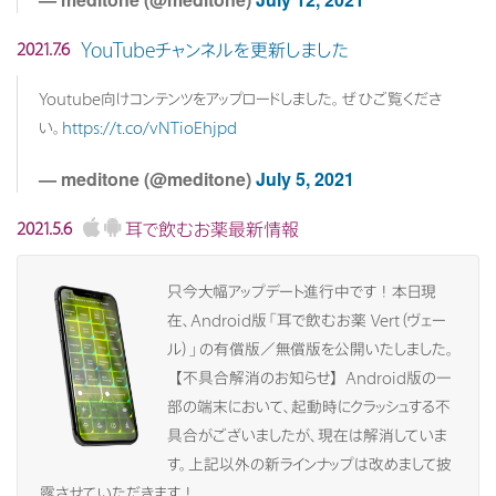
YouTubeチャンネルを更新しました
2021.7.6
Youtube向けコンテンツをアップロードしました。ぜひご覧くださ
い。
https://t.co/vNTioEhjpd
— meditone (@meditone)
July 5, 2021
耳で飲むお薬最新情報
2021.5.6
只今大幅アップデート進行中です！本日現
在、Android版「耳で飲むお薬 Vert（ヴェー
ル）」の有償版／無償版を公開いたしました。
【不具合解消のお知らせ】Android版の一
部の端末において、起動時にクラッシュする不
具合がございましたが、現在は解消していま
す。上記以外の新ラインナップは改めまして披
露させていただきます！