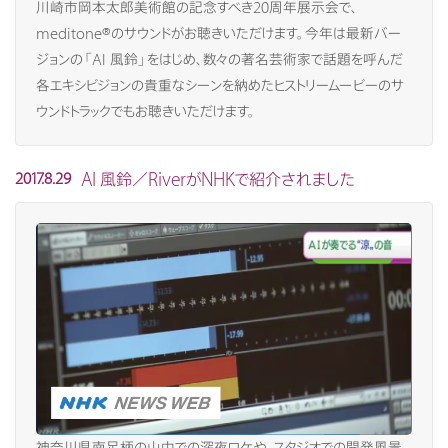
川崎市岡本太郎美術館の記念すべき20周年展示会で、
meditone®のサウンドがお聴きいただけます。今年は最新バー
ジョンの「AI 風鈴」をはじめ、数々の著名芸術家で話題を呼んだ
各エキシビジョンの貴重なシーンを納めたヒストリームービーのサ
ウンドトラックでもお聴きいただけます。
AI 風鈴／RiverがNHKで紹介されました
2017.8.29
神奈川県南足柄の山中での深夜ロケや、スタジオでの開発風景