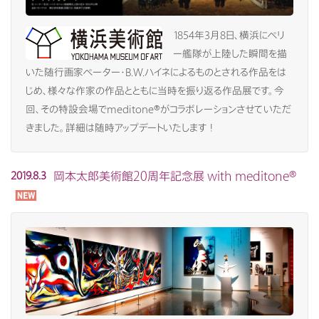
1854年3月8日、横浜にペリ
ー艦隊が上陸した瞬間を描
いた随行画家ペーター・B.W.ハイネによるものとされる作品をは
じめ、様々な作家の作品とともに当時を振り返る作品展です。今
回、その特設会場でmeditone®がコラボレーションさせていただ
きました。詳細は随時アップデートいたします！
岡本太郎美術館20周年記念展 with meditone®
2019.8.3