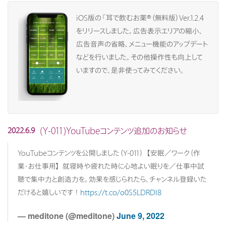
iOS版の「耳で飲むお薬®（無料版）Ver.1.2.4
をリリースしました。広告表示エリアの縮小、
広告音声の省略、メニュー機能のアップデート
などを行いました。その他操作性も向上して
いますので、是非使ってみてください。
(Y-011)YouTubeコンテンツ追加のお知らせ
2022.6.9
YouTubeコンテンツを公開しました（Y-011）【安眠／ワーク（作
業・お仕事用】就寝時や疲れた時に心地よい眠りを／仕事中試
聴で集中力と創造力を。効果を感じられたら、チャンネル登録いた
だけると嬉しいです！
https://t.co/o0S5LDRDl8
— meditone (@meditone)
June 9, 2022