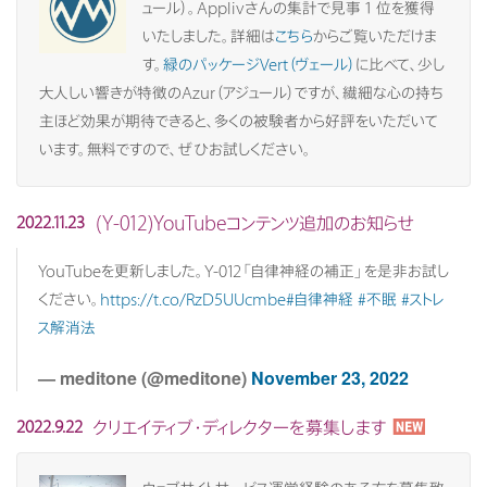
ュール）。Applivさんの集計で見事１位を獲得
いたしました。詳細は
こちら
からご覧いただけま
す。
緑のパッケージVert（ヴェール）
に比べて、少し
大人しい響きが特徴のAzur（アジュール）ですが、繊細な心の持ち
主ほど効果が期待できると、多くの被験者から好評をいただいて
います。無料ですので、ぜひお試しください。
(Y-012)YouTubeコンテンツ追加のお知らせ
2022.11.23
YouTubeを更新しました。Y-012「自律神経の補正」を是非お試し
ください。
https://t.co/RzD5UUcmbe
#自律神経
#不眠
#ストレ
ス解消法
— meditone (@meditone)
November 23, 2022
クリエイティブ・ディレクターを募集します
2022.9.22