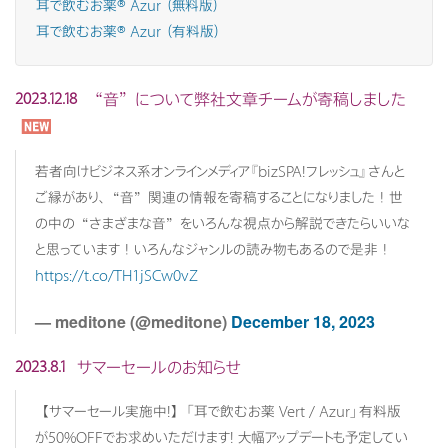
耳で飲むお薬® Azur （無料版）
耳で飲むお薬® Azur （有料版）
“音”について弊社文章チームが寄稿しました
2023.12.18
若者向けビジネス系オンラインメディア『bizSPA!フレッシュ』さんと
ご縁があり、“音”関連の情報を寄稿することになりました！世
の中の“さまざまな音”をいろんな視点から解説できたらいいな
と思っています！いろんなジャンルの読み物もあるので是非！
https://t.co/TH1jSCw0vZ
— meditone (@meditone)
December 18, 2023
サマーセールのお知らせ
2023.8.1
【サマーセール実施中!】「耳で飲むお薬 Vert / Azur」有料版
が50%OFFでお求めいただけます! 大幅アップデートも予定してい