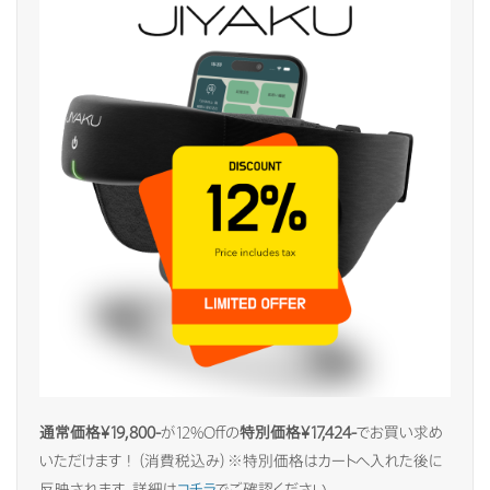
通常価格¥19,800-
が12%Offの
特別価格¥17,424-
でお買い求め
いただけます！（消費税込み）※特別価格はカートへ入れた後に
反映されます。詳細は
コチラ
でご確認ください。