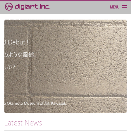
MENU
3
of
3
Top
meditone®
Services
About us
Support
Latest News