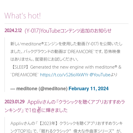
What's hot!
(Y-017)YouTubeコンテンツ追加のお知らせ
2024.2.12
新しいmeditone®エンジンを使用した動画（Y-017）を公開いたし
ました。バックグラウンドの動画は`DREAMCORE`です。恐怖映像
はありません。就寝前にお試しください。
【SLEEP】Generated the new engine with meditone® &
`DREAMCORE`
https://t.co/vS26oXkWYr
@YouTube
より
— meditone (@meditone)
February 11, 2024
Applivさんの『クラシックを聴くアプリおすすめラ
2023.01.29
ンキング』で1位✌️に輝きました
Applivさんの『【2023年】クラシックを聴くアプリおすすめランキ
ングTOP10』で、「眠れるクラシック”偉大な作曲家シリーズ”が、