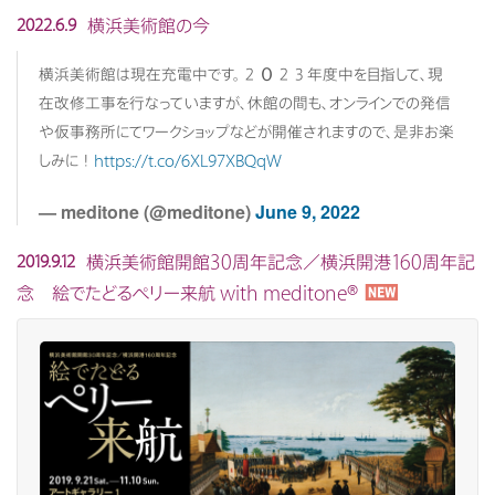
横浜美術館の今
2022.6.9
横浜美術館は現在充電中です。２０２３年度中を目指して、現
在改修工事を行なっていますが、休館の間も、オンラインでの発信
や仮事務所にてワークショップなどが開催されますので、是非お楽
しみに！
https://t.co/6XL97XBQqW
— meditone (@meditone)
June 9, 2022
横浜美術館開館30周年記念／横浜開港160周年記
2019.9.12
念 絵でたどるペリー来航 with meditone®