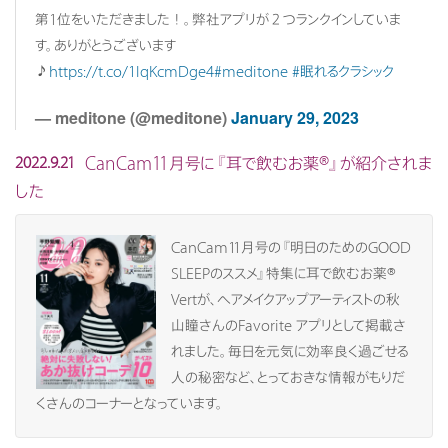
第1位をいただきました！。弊社アプリが２つランクインしていま
す。ありがとうございます
♪
https://t.co/1lqKcmDge4
#meditone
#眠れるクラシック
— meditone (@meditone)
January 29, 2023
CanCam11月号に『耳で飲むお薬®』が紹介されま
2022.9.21
した
CanCam11月号の『明日のためのGOOD
SLEEPのススメ』特集に耳で飲むお薬®
Vertが、ヘアメイクアップアーティストの秋
山瞳さんのFavorite アプリとして掲載さ
れました。毎日を元気に効率良く過ごせる
人の秘密など、とっておきな情報がもりだ
くさんのコーナーとなっています。