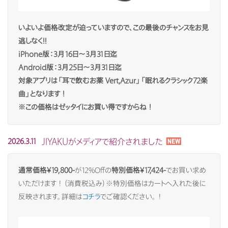
いよいよ価格改定が迫っていますので、この最後のチャンスをお見
逃しなく!!
iPhone版
：3月16日〜3月31日迄
Android版
：3月25日〜3月31日迄
対象アプリは「耳で飲むお薬 Vert,Azur」「眠れるクラシック72楽
曲」となります！
※この価格はゼッタイにお買い得ですからね！
JIYAKUがメディアで紹介されました
2026.3.11
通常価格¥19,800-
が12%Offの
特別価格¥17,424-
でお買い求め
いただけます！（消費税込み）※特別価格はカートへ入れた後に
反映されます。詳細は
コチラ
でご確認ください。！